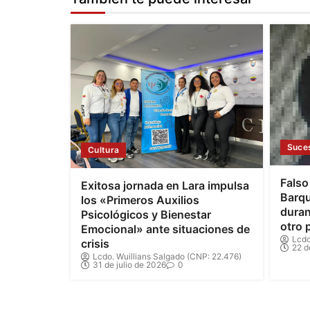
Suce
Cultura
Falso
Exitosa jornada en Lara impulsa
Barqu
los «Primeros Auxilios
duran
Psicológicos y Bienestar
otro 
Emocional» ante situaciones de
Lcdo
crisis
22 d
Lcdo. Wuillians Salgado (CNP: 22.476)
31 de julio de 2026
0