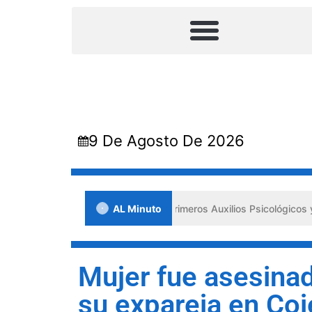
9 De Agosto De 2026
ada en Lara impulsa los «Primeros Auxilios Psicológicos y Bienestar 
AL Minuto
Mujer fue asesina
su expareja en Co