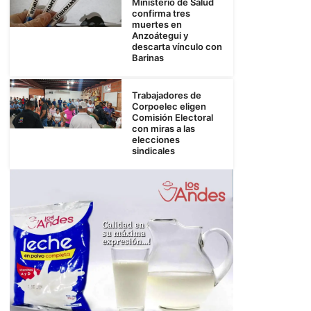
Ministerio de Salud
confirma tres
muertes en
Anzoátegui y
descarta vínculo con
Barinas
Trabajadores de
Corpoelec eligen
Comisión Electoral
con miras a las
elecciones
sindicales