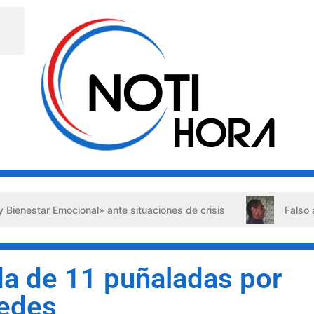
Emocional» ante situaciones de crisis
Falso abogado dete
da de 11 puñaladas por
jedes