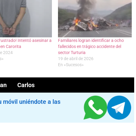
frustrado! Intentó asesinar a
Familiares logran identificar a ocho
 en Carorita
fallecidos en trágico accidente del
de 2024
sector Turturia
s»
19 de abril de 2026
En «Sucesos»
San Carlos
u móvil uniéndote a las