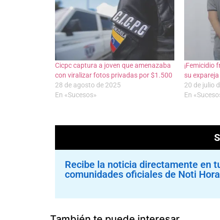
Cicpc captura a joven que amenazaba
¡Femicidio 
con viralizar fotos privadas por $1.500
su expareja
28 de agosto de 2025
20 de julio 
En «Sucesos»
En «Suceso
Recibe la noticia directamente en t
comunidades oficiales de Noti Hora
También te puede interesar