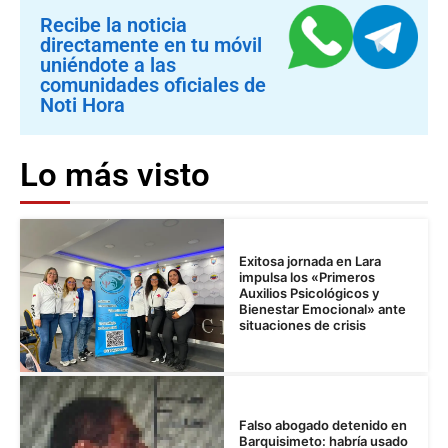
Recibe la noticia
directamente en tu móvil
uniéndote a las
comunidades oficiales de
Noti Hora
Lo más visto
Exitosa jornada en Lara
impulsa los «Primeros
Auxilios Psicológicos y
Bienestar Emocional» ante
situaciones de crisis
Falso abogado detenido en
Barquisimeto: habría usado