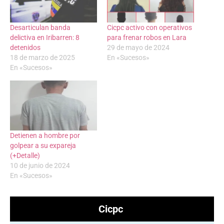
Desarticulan banda
Cicpc activo con operativos
delictiva en Iribarren: 8
para frenar robos en Lara
detenidos
29 de mayo de 2024
18 de marzo de 2025
En «Sucesos»
En «Sucesos»
Detienen a hombre por
golpear a su expareja
(+Detalle)
10 de junio de 2024
En «Sucesos»
Cicpc