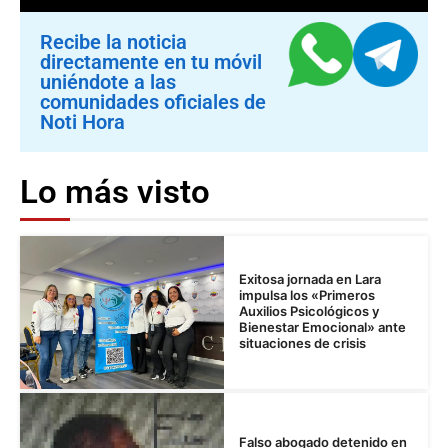
Recibe la noticia
directamente en tu móvil
uniéndote a las
comunidades oficiales de
Noti Hora
Lo más visto
Exitosa jornada en Lara
impulsa los «Primeros
Auxilios Psicológicos y
Bienestar Emocional» ante
situaciones de crisis
Falso abogado detenido en