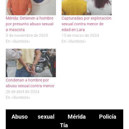
Mérida: Detienen a hombre
Capturadas por explotación
por presunto abuso sexual
sexual contra menor de
a mascota
edad en Lara
3 de noviembre de 2025
15 de marzo de 2024
En «Sucesos»
En «Sucesos»
Condenan a hombre por
abuso sexual contra menor
26 de abril de 2024
En «Sucesos»
Abuso sexual
Mérida
Policía
Tía