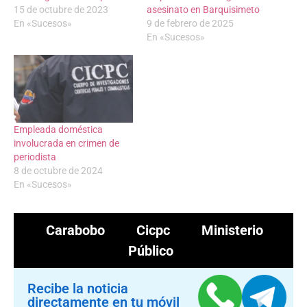
15 de octubre de 2023
asesinato en Barquisimeto
En «Sucesos»
9 de febrero de 2025
En «Sucesos»
Empleada doméstica
involucrada en crimen de
periodista
8 de octubre de 2024
En «Sucesos»
Carabobo
Cicpc
Ministerio
Público
Recibe la noticia
directamente en tu móvil