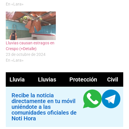
En «Lara»
Lluvias causan estragos en
Crespo (+Detalle)
23 de octubre de 2024
En «Lara»
Lluvia
Lluvias
Protección Civil
Recibe la noticia
directamente en tu móvil
uniéndote a las
comunidades oficiales de
Noti Hora