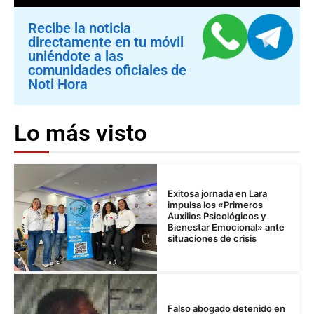
Recibe la noticia
directamente en tu móvil
uniéndote a las
comunidades oficiales de
Noti Hora
Lo más visto
Exitosa jornada en Lara
impulsa los «Primeros
Auxilios Psicológicos y
Bienestar Emocional» ante
situaciones de crisis
Falso abogado detenido en