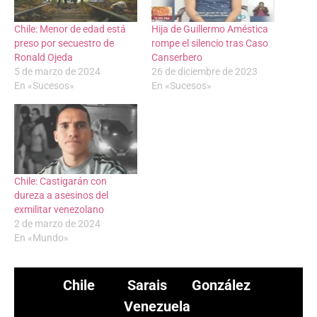
Chile: Menor de edad está
Hija de Guillermo Améstica
preso por secuestro de
rompe el silencio tras Caso
Ronald Ojeda
Canserbero
5 de marzo de 2024
26 de diciembre de 2023
En «Sucesos»
En «Sucesos»
Chile: Castigarán con
dureza a asesinos del
exmilitar venezolano
2 de marzo de 2024
En «Mundo»
Chile
Sarais González
Venezuela