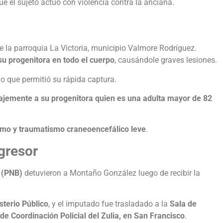
ue el sujeto actuó con violencia contra la anciana.
e la parroquia La Victoria, municipio Valmore Rodríguez.
su progenitora en todo el cuerpo
, causándole graves lesiones.
lo que permitió su rápida captura.
ajemente a su progenitora quien es una adulta mayor de 82
smo y traumatismo craneoencefálico leve
.
agresor
a (PNB)
detuvieron a Montaño González luego de recibir la
sterio Público
, y el imputado fue trasladado a la
Sala de
e Coordinación Policial del Zulia, en San Francisco
.