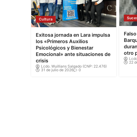
Suce
Cultura
Falso
Exitosa jornada en Lara impulsa
Barqu
los «Primeros Auxilios
duran
Psicológicos y Bienestar
otro 
Emocional» ante situaciones de
Lcdo
crisis
22 d
Lcdo. Wuillians Salgado (CNP: 22.476)
31 de julio de 2026
0