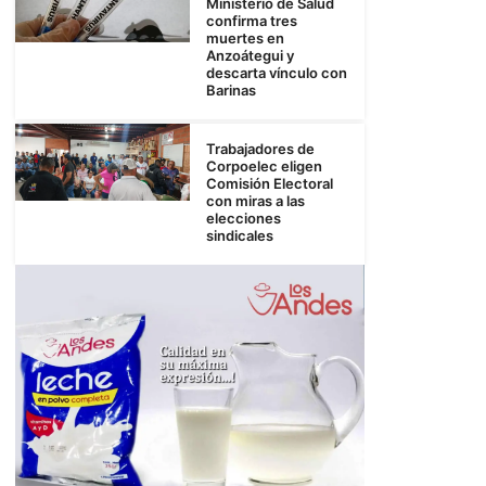
Ministerio de Salud
confirma tres
muertes en
Anzoátegui y
descarta vínculo con
Barinas
Trabajadores de
Corpoelec eligen
Comisión Electoral
con miras a las
elecciones
sindicales