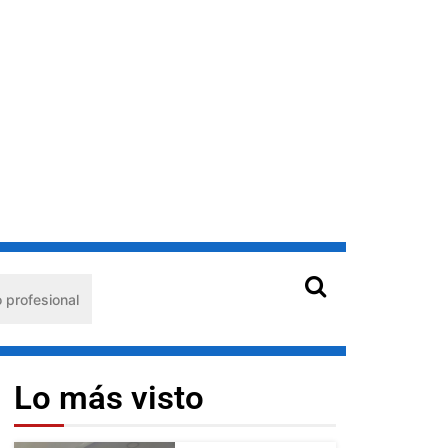
al
Hantavirus en Venezuela: claves de prevención para 
Lo más visto