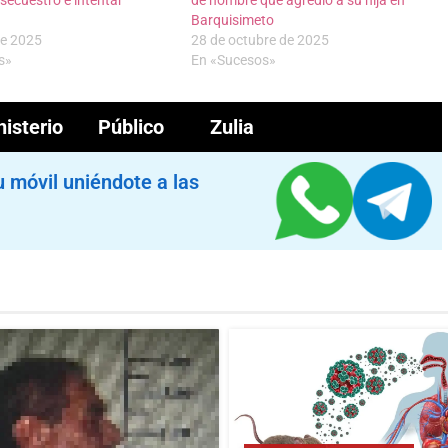
Barquisimeto
de 2025
28 de octubre de 2025
s»
En «Sucesos»
nisterio Público
Zulia
u móvil uniéndote a las