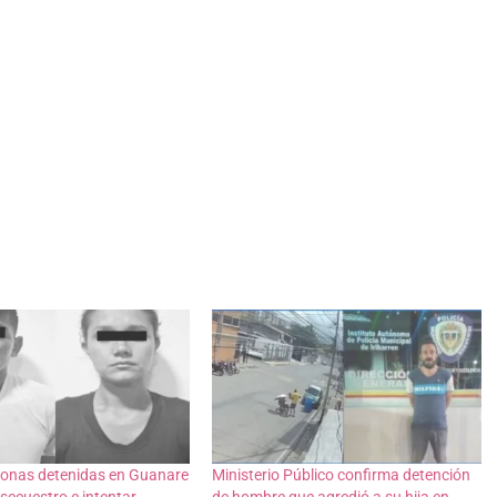
sonas detenidas en Guanare
Ministerio Público confirma detención
 secuestro e intentar
de hombre que agredió a su hija en