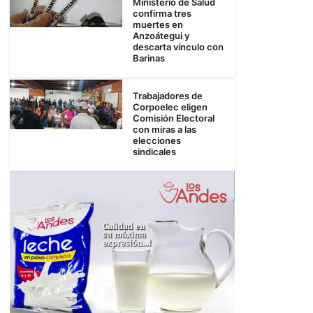
Ministerio de Salud
confirma tres
muertes en
Anzoátegui y
descarta vínculo con
Barinas
Trabajadores de
Corpoelec eligen
Comisión Electoral
con miras a las
elecciones
sindicales