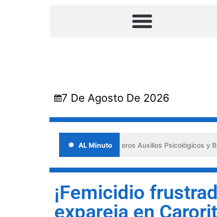
7 De Agosto De 2026
n Lara impulsa los «Primeros Auxilios Psicológicos y Bienestar Emoci
AL Minuto
¡Femicidio frustrad
expareja en Carori