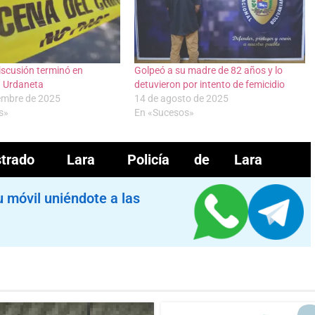
iscusión terminó en
Golpeó a su madre de 82 años y lo
n Urdaneta
detuvieron por intento de femicidio
iembre de 2025
14 de agosto de 2025
s»
En «Sucesos»
trado
Lara
Policía de Lara
u móvil uniéndote a las