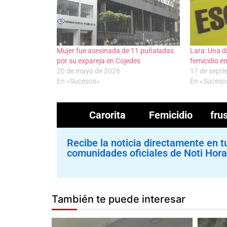
Mujer fue asesinada de 11 puñaladas
Lara: Una d
por su expareja en Cojedes
femicidio e
20 de mayo de 2026
17 de sept
En «Sucesos»
En «Suceso
Carorita
Femicidio frus
Recibe la noticia directamente en t
comunidades oficiales de Noti Hora
También te puede interesar