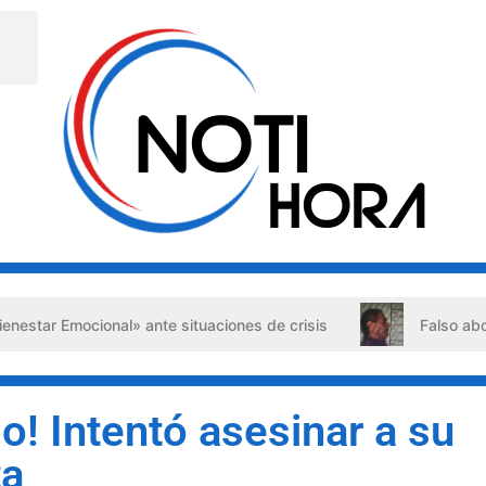
onal» ante situaciones de crisis
Falso abogado detenido
o! Intentó asesinar a su
ta