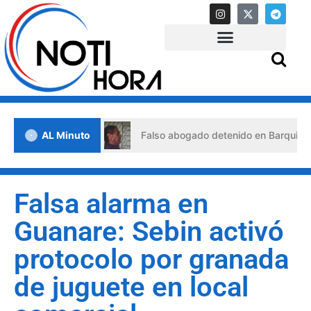
de crisis
AL Minuto
Falso abogado detenido en Barquisimeto: habrí
Falsa alarma en
Guanare: Sebin activó
protocolo por granada
de juguete en local