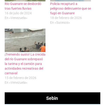
Río Guanare se desbordó
Policía recapturó a
tras fuertes lluvias
peligroso delincuente que se
16 de julio de 2024
fugó en Guanare
En «Venezuela»
18 de febrero de 2026
En «Sucesos»
¡Tremendo susto! La crecida
del río Guanare sobrepasó
la tarima y el camión para
actividades recreativas del
carnaval
15 de febrero de 2026
En «Venezuela»
Sebin