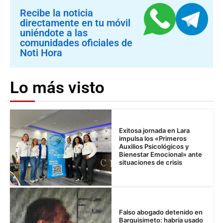
Recibe la noticia
directamente en tu móvil
uniéndote a las
comunidades oficiales de
Noti Hora
Lo más visto
Exitosa jornada en Lara
impulsa los «Primeros
Auxilios Psicológicos y
Bienestar Emocional» ante
situaciones de crisis
Falso abogado detenido en
Barquisimeto: habría usado