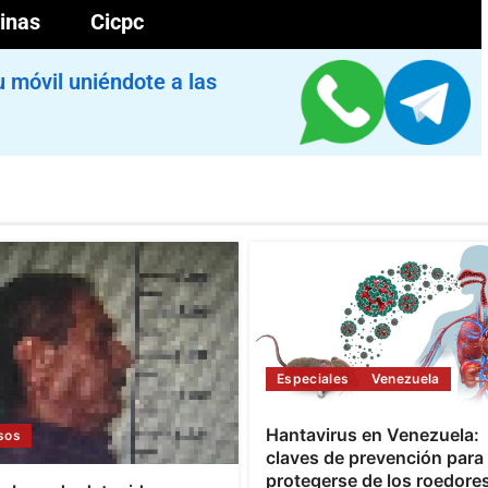
inas
Cicpc
u móvil uniéndote a las
Especiales
Venezuela
Hantavirus en Venezuela:
sos
claves de prevención para
protegerse de los roedore