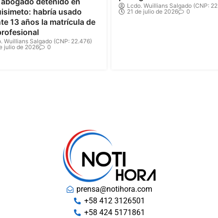
 abogado detenido en
Lcdo. Wuillians Salgado (CNP: 22
isimeto: habría usado
21 de julio de 2026
0
te 13 años la matrícula de
profesional
. Wuillians Salgado (CNP: 22.476)
e julio de 2026
0
prensa@notihora.com
+58 412 3126501
+58 424 5171861