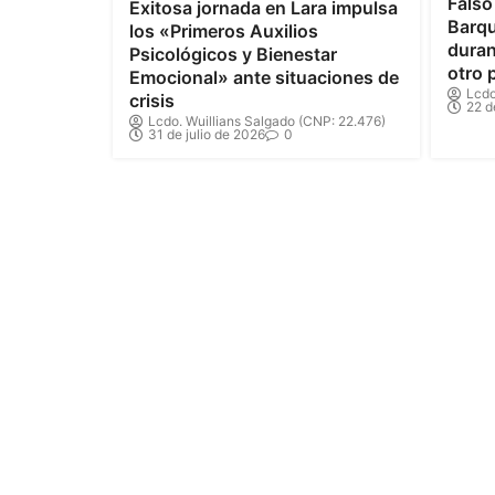
Falso
Exitosa jornada en Lara impulsa
Barqu
los «Primeros Auxilios
duran
Psicológicos y Bienestar
otro 
Emocional» ante situaciones de
Lcdo
crisis
22 d
Lcdo. Wuillians Salgado (CNP: 22.476)
31 de julio de 2026
0