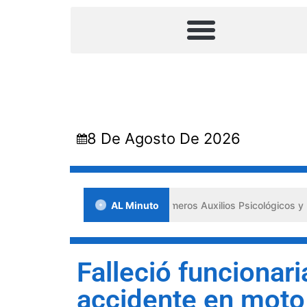
8 De Agosto De 2026
ada en Lara impulsa los «Primeros Auxilios Psicológicos y Bienestar 
AL Minuto
Falleció funcionari
accidente en moto