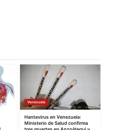
Venezuela
Hantavirus en Venezuela:
Ministerio de Salud confirma
s
tres muertes en Anzoátegui y