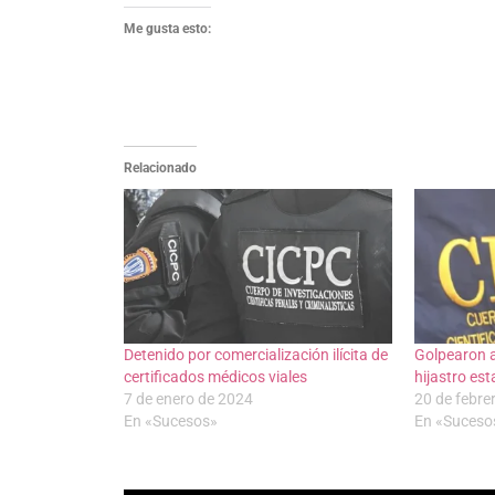
Me gusta esto:
Relacionado
Detenido por comercialización ilícita de
Golpearon a
certificados médicos viales
hijastro es
7 de enero de 2024
20 de febre
En «Sucesos»
En «Suceso