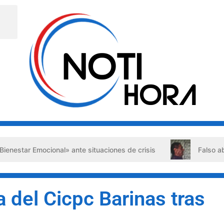
Emocional» ante situaciones de crisis
Falso abogado dete
a del Cicpc Barinas tras