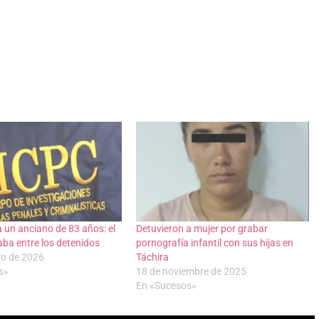
 un anciano de 83 años: el
Detuvieron a mujer por grabar
taba entre los detenidos
pornografía infantil con sus hijas en
ro de 2026
Táchira
s»
18 de noviembre de 2025
En «Sucesos»