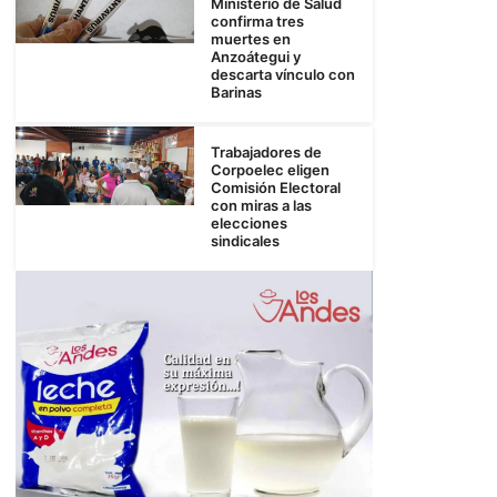
Ministerio de Salud
confirma tres
muertes en
Anzoátegui y
descarta vínculo con
Barinas
Trabajadores de
Corpoelec eligen
Comisión Electoral
con miras a las
elecciones
sindicales