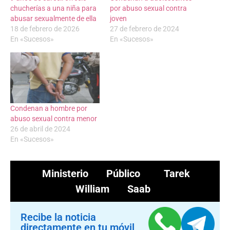
chucherías a una niña para
por abuso sexual contra
abusar sexualmente de ella
joven
18 de febrero de 2026
27 de febrero de 2024
En «Sucesos»
En «Sucesos»
Condenan a hombre por
abuso sexual contra menor
26 de abril de 2024
En «Sucesos»
Ministerio Público
Tarek
William Saab
Recibe la noticia
directamente en tu móvil