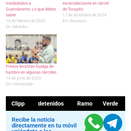
trasladados a
excarcelaciones en cárcel
Guantánamo: Lo que debes
de Tocuyito
saber
17 de diciembre de 2024
14 de febrero de 2025
En «Sucesos»
En «Mundo»
Presos levantan huelga de
hambre en algunas cárceles
14 de junio de 2024
En «Venezuela»
Clipp
detenidos
Ramo Verde
Recibe la noticia
directamente en tu móvil