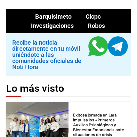
Barquisimeto
Cicpc
Investigaciones
Robos
Recibe la noticia
directamente en tu móvil
uniéndote a las
comunidades oficiales de
Noti Hora
Lo más visto
Exitosa jornada en Lara
impulsa los «Primeros
Auxilios Psicológicos y
Bienestar Emocional» ante
situaciones de crisis