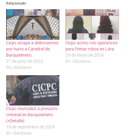
Relacionado
Cicpc atrapa a delincuentes
Cicpc activo con operativos
por hurto a Catedral de
para frenar robos en Lara
Barquisimeto
29 de mayo de 2024
21 de junio de 2024
En «Sucesos»
En «Sucesos»
Cicpc neutralizó a presunto
criminal en Barquisimeto
(+Detalle)
18 de septiembre de 2024
En «Sucesos»