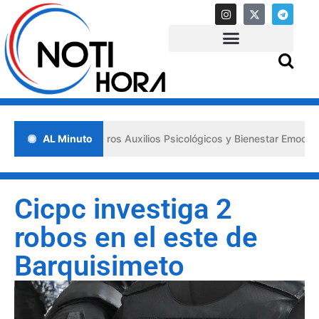
lsa los «Primeros Auxilios Psicológicos y Bienestar Emocional» ante 
AL Minuto
Cicpc investiga 2
robos en el este de
Barquisimeto