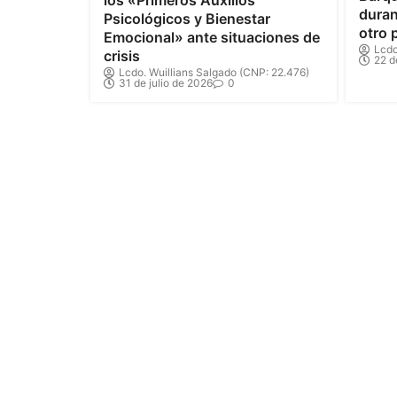
duran
Psicológicos y Bienestar
otro 
Emocional» ante situaciones de
Lcdo
crisis
22 d
Lcdo. Wuillians Salgado (CNP: 22.476)
31 de julio de 2026
0