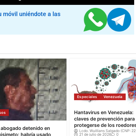
u móvil uniéndote a las
Especiales
Venezuela
Hantavirus en Venezuela:
sos
claves de prevención para
protegerse de los roedore
 abogado detenido en
Lcdo. Wuillians Salgado (CNP: 22
isimeto: habría usado
21 de julio de 2026
0