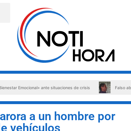
mocional» ante situaciones de crisis
Falso abogado deten
Carora a un hombre por
de vehículos