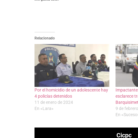
Relacionado
Por el homicidio de un adolescente hay
Impactantes
4 policías detenidos
esclarece t
11 de enero de 2024
Barquisime
En «Lara»
9 de febrer
En «Suceso
Cicpc