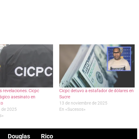
 revelaciones: Cicpc
Cicpc detuvo a estafador de dólares en
rágico asesinato en
Sucre
to
13 de noviembre de 2025
o de 2025
En «Sucesos»
s»
Douglas Rico