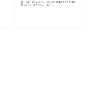
Lcdo. Wuillians Salgado (CNP: 22.476)
21 de julio de 2026
0