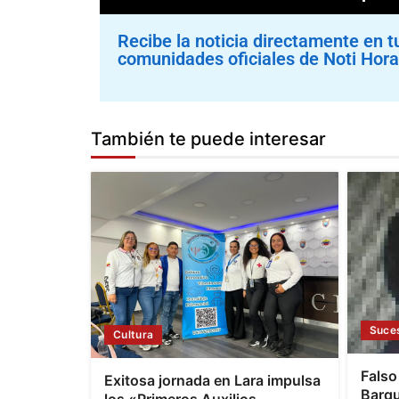
Recibe la noticia directamente en t
comunidades oficiales de Noti Hora
También te puede interesar
Suce
Cultura
Falso
Exitosa jornada en Lara impulsa
Barqu
los «Primeros Auxilios