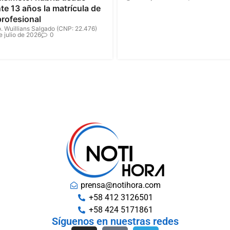
te 13 años la matrícula de
profesional
. Wuillians Salgado (CNP: 22.476)
e julio de 2026
0
prensa@notihora.com
+58 412 3126501
+58 424 5171861
Síguenos en nuestras redes