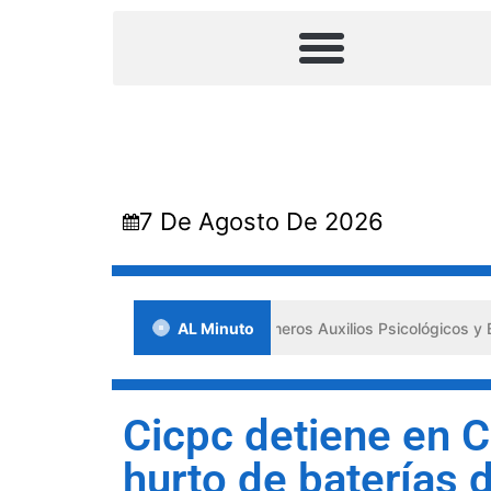
7 De Agosto De 2026
da en Lara impulsa los «Primeros Auxilios Psicológicos y Bienestar E
AL Minuto
Cicpc detiene en 
hurto de baterías 