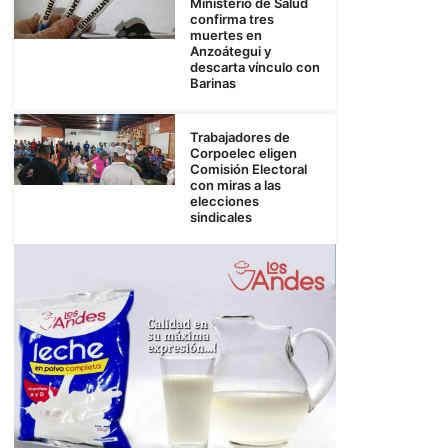
Ministerio de Salud
confirma tres
muertes en
Anzoátegui y
descarta vínculo con
Barinas
Trabajadores de
Corpoelec eligen
Comisión Electoral
con miras a las
elecciones
sindicales