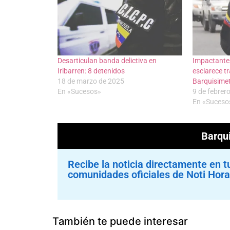
Desarticulan banda delictiva en
Impactantes
Iribarren: 8 detenidos
esclarece t
18 de marzo de 2025
Barquisime
En «Sucesos»
9 de febrer
En «Suceso
Barqu
Recibe la noticia directamente en t
comunidades oficiales de Noti Hora
También te puede interesar