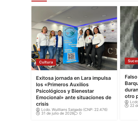
Suce
Cultura
Falso
Exitosa jornada en Lara impulsa
Barqu
los «Primeros Auxilios
duran
Psicológicos y Bienestar
otro 
Emocional» ante situaciones de
Lcdo
crisis
22 d
Lcdo. Wuillians Salgado (CNP: 22.476)
31 de julio de 2026
0