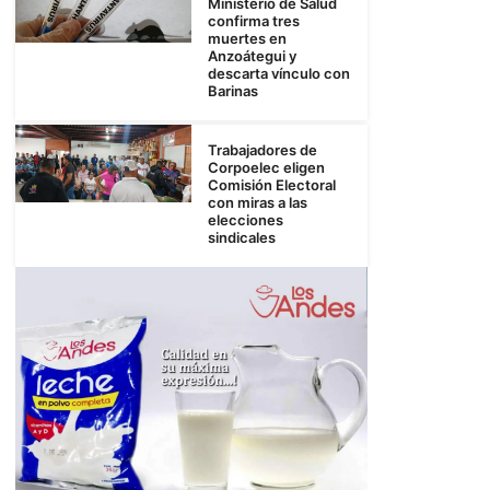
Ministerio de Salud
confirma tres
muertes en
Anzoátegui y
descarta vínculo con
Barinas
Trabajadores de
Corpoelec eligen
Comisión Electoral
con miras a las
elecciones
sindicales