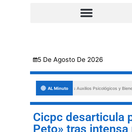
5 De Agosto De 2026
n Lara impulsa los «Primeros Auxilios Psicológicos y Bienestar Emoci
AL Minuto
Cicpc desarticula 
Peto» tras intensa