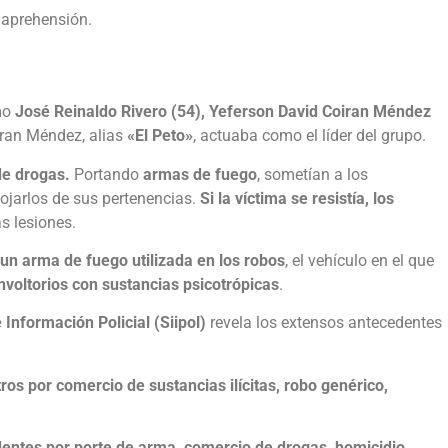
 aprehensión.
omo
José Reinaldo Rivero (54), Yeferson David Coiran Méndez
iran Méndez, alias
«El Peto»
, actuaba como el líder del grupo.
de drogas.
Portando
armas de fuego
, sometían a los
jarlos de sus pertenencias.
Si la víctima se resistía, los
s lesiones.
un arma de fuego utilizada en los robos
, el vehículo en el que
nvoltorios con sustancias psicotrópicas
.
Información Policial (Siipol)
revela los extensos antecedentes
ros por comercio de sustancias ilícitas, robo genérico,
entes por porte de arma, comercio de drogas, homicidio