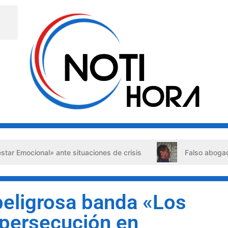
onal» ante situaciones de crisis
Falso abogado detenido
peligrosa banda «Los
 persecución en