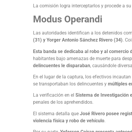
La comisión logra interceptarlos y procede a su
Modus Operandi
Las autoridades identifican a los detenidos c
(31) y Yorger Antonio Sánchez Rivero (34)
. Co
Esta banda se dedicaba al robo y al comercio 
habitantes bajo amenazas de muerte para despo
delincuentes le disparaban
, causándole diversa
En el lugar de la captura, los efectivos incautan
se transportaban los delincuentes y
múltiples e
La verificación en el
Sistema de Investigación e 
penales de los aprehendidos.
El sistema detalla que
José Rivero posee regist
violencia física y robo de vehículo
.
Por su parte,
Yeferson Coiran presenta anteced