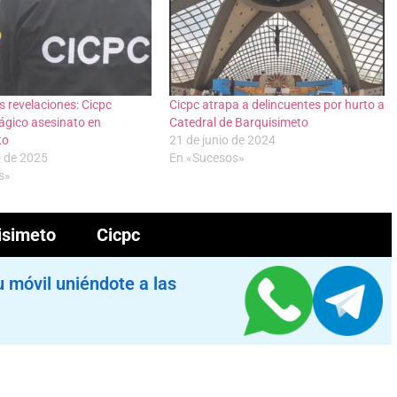
 revelaciones: Cicpc
Cicpc atrapa a delincuentes por hurto a
rágico asesinato en
Catedral de Barquisimeto
to
21 de junio de 2024
o de 2025
En «Sucesos»
s»
isimeto
Cicpc
u móvil uniéndote a las