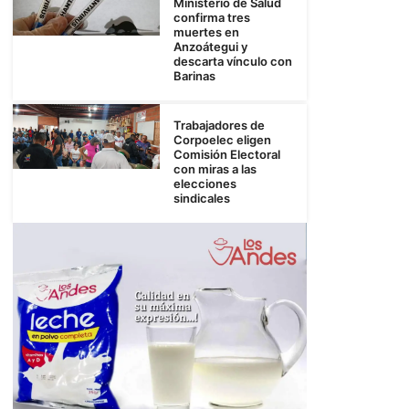
Ministerio de Salud
confirma tres
muertes en
Anzoátegui y
descarta vínculo con
Barinas
Trabajadores de
Corpoelec eligen
Comisión Electoral
con miras a las
elecciones
sindicales