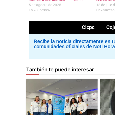
5 de agosto de 2025
18 de julio 
En «Sucesos»
En «Suceso
Cicpc
Coj
Recibe la noticia directamente en t
comunidades oficiales de Noti Hora
También te puede interesar