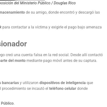
sición del Ministerio Público / Douglas Rico
lmacenamiento
de su amigo, donde encontró y descargó las
k
para contactar a la víctima y exigirle el pago bajo amenaza
sionador
uego creó una cuenta falsa en la red social. Desde allí contactó
parte del monto
mediante pago móvil antes de su captura.
as bancarias
y utilizaron
dispositivos de inteligencia
que
el procedimiento se incautó el
teléfono celular
donde
o Público
.