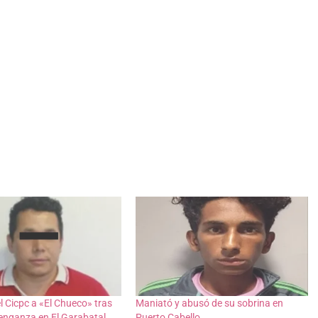
el Cicpc a «El Chueco» tras
Maniató y abusó de su sobrina en
enganza en El Garabatal
Puerto Cabello