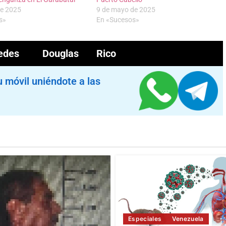
de 2025
9 de mayo de 2025
s»
En «Sucesos»
edes
Douglas Rico
u móvil uniéndote a las
Especiales
Venezuela