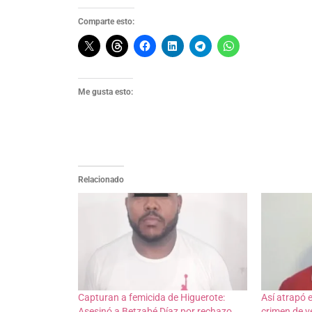
Comparte esto:
Me gusta esto:
Relacionado
Capturan a femicida de Higuerote:
Así atrapó 
Asesinó a Betzabé Díaz por rechazo
crimen de v