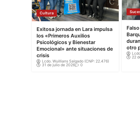
Suce
Cultura
Falso
Exitosa jornada en Lara impulsa
Barqu
los «Primeros Auxilios
duran
Psicológicos y Bienestar
otro 
Emocional» ante situaciones de
Lcdo
crisis
22 d
Lcdo. Wuillians Salgado (CNP: 22.476)
31 de julio de 2026
0