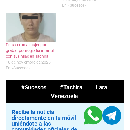
En «Sucesos»
Detuvieron a mujer por
grabar pornografía infantil
con sus hijas en Táchira
18 de noviembre de 2025
En «Sucesos»
#Sucesos
#Tachira
Lara
Venezuela
Recibe la noticia
directamente en tu móvil
uniéndote a las
comunidades oficiales de