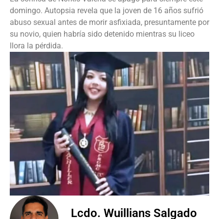
domingo. Autopsia revela que la joven de 16 años sufrió
abuso sexual antes de morir asfixiada, presuntamente por
su novio, quien habría sido detenido mientras su liceo
llora la pérdida.
Lcdo. Wuillians Salgado