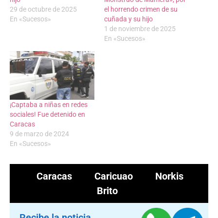
29 de octubre de 2025
el horrendo crimen de su
En «Sucesos»
cuñada y su hijo
1 de noviembre de 2025
En «Sucesos»
¡Captaba a niñas en redes
sociales! Fue detenido en
Caracas
9 de marzo de 2024
En «Sucesos»
Caracas
Caricuao
Norkis
Brito
Recibe la noticia