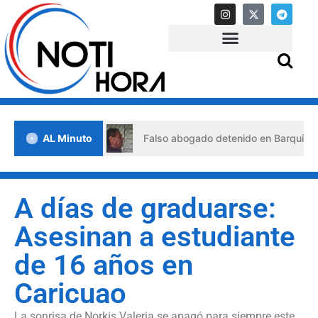
e crisis
AL Minuto
Falso abogado detenido en Barquisimeto: habría
A días de graduarse:
Asesinan a estudiante
de 16 años en
Caricuao
La sonrisa de Norkis Valeria se apagó para siempre este