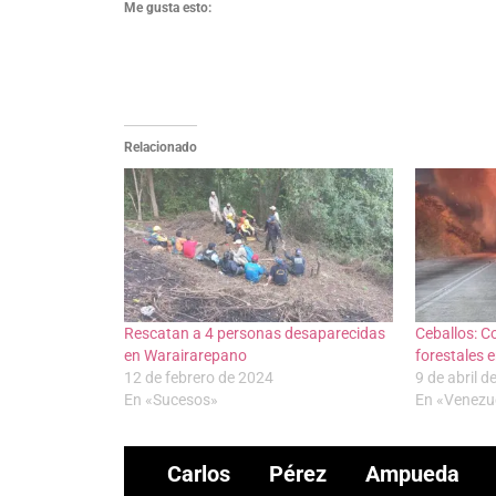
Me gusta esto:
Relacionado
Rescatan a 4 personas desaparecidas
Ceballos: C
en Warairarepano
forestales 
12 de febrero de 2024
9 de abril d
En «Sucesos»
En «Venezu
Carlos Pérez Ampueda