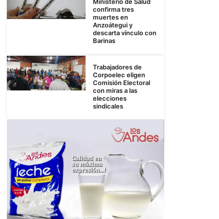
Ministerio de Salud
confirma tres
muertes en
Anzoátegui y
descarta vínculo con
Barinas
Trabajadores de
Corpoelec eligen
Comisión Electoral
con miras a las
elecciones
sindicales