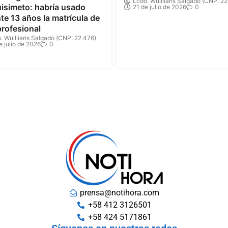
Lcdo. Wuillians Salgado (CNP: 22
isimeto: habría usado
21 de julio de 2026
0
te 13 años la matrícula de
profesional
. Wuillians Salgado (CNP: 22.476)
e julio de 2026
0
prensa@notihora.com
+58 412 3126501
+58 424 5171861