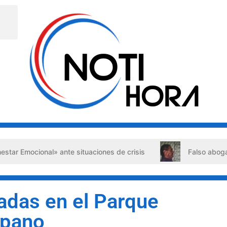
cional» ante situaciones de crisis
Falso abogado detenid
adas en el Parque
epano