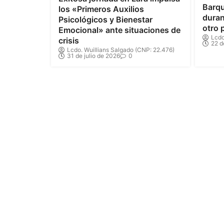
Barqu
los «Primeros Auxilios
duran
Psicológicos y Bienestar
otro 
Emocional» ante situaciones de
Lcdo
crisis
22 d
Lcdo. Wuillians Salgado (CNP: 22.476)
31 de julio de 2026
0