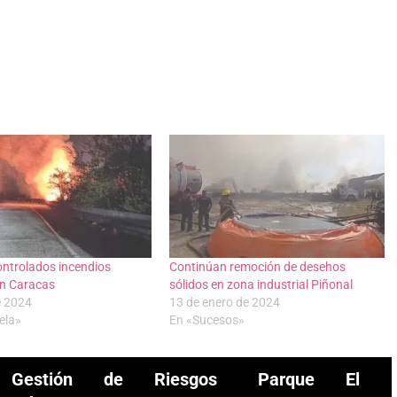
ontrolados incendios
Continúan remoción de desehos
en Caracas
sólidos en zona industrial Piñonal
e 2024
13 de enero de 2024
ela»
En «Sucesos»
Gestión de Riesgos
Parque El