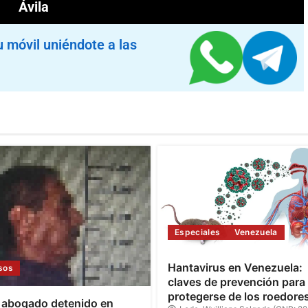
Ávila
u móvil uniéndote a las
Especiales
Venezuela
Hantavirus en Venezuela:
sos
claves de prevención para
protegerse de los roedore
 abogado detenido en