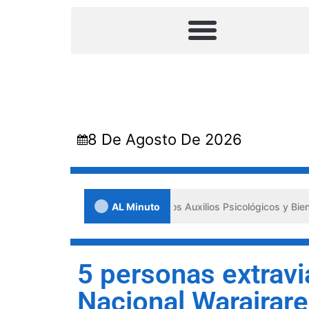
8 De Agosto De 2026
 en Lara impulsa los «Primeros Auxilios Psicológicos y Bienestar Emo
AL Minuto
5 personas extravi
Nacional Warairar