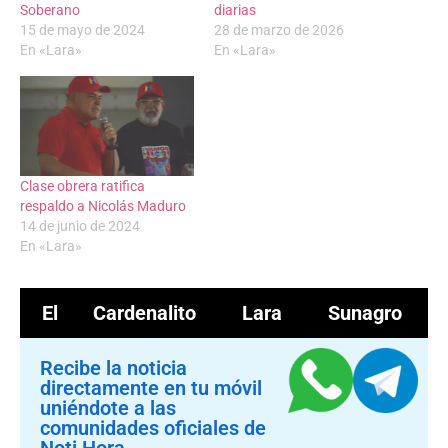
Soberano
diarias
15 de mayo de 2024
28 de marzo de 2026
En «Lara»
En «Lara»
Clase obrera ratifica
respaldo a Nicolás Maduro
14 de junio de 2024
En «Lara»
El Cardenalito
Lara
Sunagro
Recibe la noticia
directamente en tu móvil
uniéndote a las
comunidades oficiales de
Noti Hora