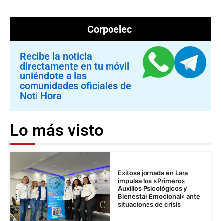
Corpoelec
Recibe la noticia
directamente en tu móvil
uniéndote a las
comunidades oficiales de
Noti Hora
Lo más visto
Exitosa jornada en Lara
impulsa los «Primeros
Auxilios Psicológicos y
Bienestar Emocional» ante
situaciones de crisis