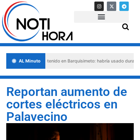
so abogado detenido en Barquisimeto: habría usado durante 13 años 
AL Minuto
Reportan aumento de
cortes eléctricos en
Palavecino