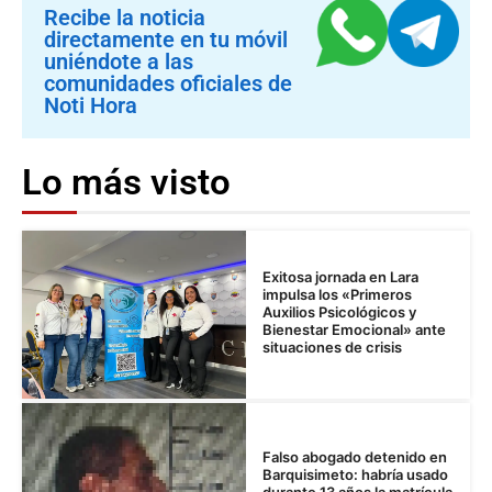
Recibe la noticia
directamente en tu móvil
uniéndote a las
comunidades oficiales de
Noti Hora
Lo más visto
Exitosa jornada en Lara
impulsa los «Primeros
Auxilios Psicológicos y
Bienestar Emocional» ante
situaciones de crisis
Falso abogado detenido en
Barquisimeto: habría usado
durante 13 años la matrícula