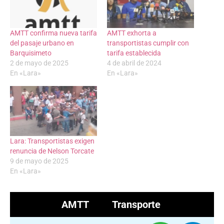
AMTT confirma nueva tarifa
AMTT exhorta a
del pasaje urbano en
transportistas cumplir con
Barquisimeto
tarifa establecida
2 de mayo de 2025
4 de abril de 2024
En «Lara»
En «Lara»
Lara: Transportistas exigen
renuncia de Nelson Torcate
9 de mayo de 2025
En «Lara»
AMTT
Transporte