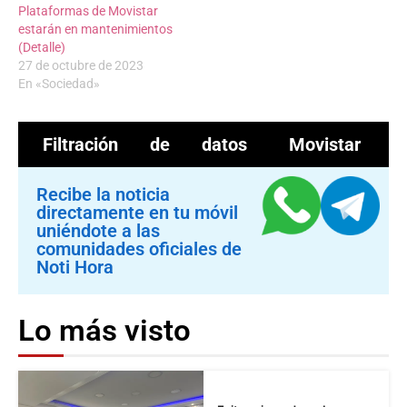
Plataformas de Movistar
estarán en mantenimientos
(Detalle)
27 de octubre de 2023
En «Sociedad»
Filtración de datos
Movistar
Recibe la noticia
directamente en tu móvil
uniéndote a las
comunidades oficiales de
Noti Hora
Lo más visto