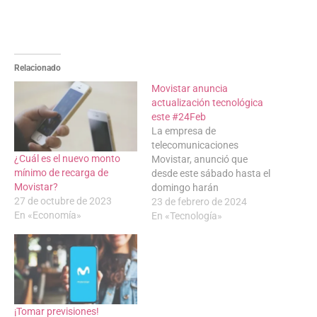
Relacionado
Movistar anuncia
actualización tecnológica
este #24Feb
La empresa de
telecomunicaciones
¿Cuál es el nuevo monto
Movistar, anunció que
mínimo de recarga de
desde este sábado hasta el
Movistar?
domingo harán
27 de octubre de 2023
actualizacion tecnológica
23 de febrero de 2024
En «Economía»
de plataformas. Los
En «Tecnología»
clientes podrán usar los
diferentes servicios hasta
las 10:00 pm de este
sábado 24 de febrero.
Luego desde esa hora
hasta las 8:00 de la mañana
¡Tomar previsiones!
del domingo 25 de febrero,…