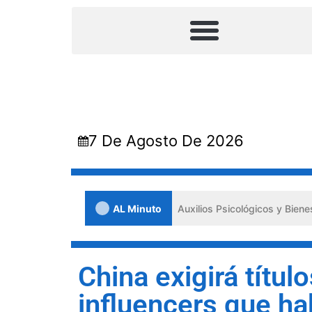
7 De Agosto De 2026
Lara impulsa los «Primeros Auxilios Psicológicos y Bienestar Emocio
AL Minuto
China exigirá título
influencers que ha