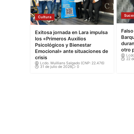
Suce
Cultura
Falso
Exitosa jornada en Lara impulsa
Barqu
los «Primeros Auxilios
duran
Psicológicos y Bienestar
otro 
Emocional» ante situaciones de
Lcdo
crisis
22 d
Lcdo. Wuillians Salgado (CNP: 22.476)
31 de julio de 2026
0