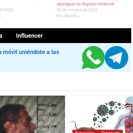
apaciguar su disputa comercial
de 2025
30 de octubre de 2025
»
En «Mundo»
a
Influencer
u móvil uniéndote a las
Especiales
Venezuela