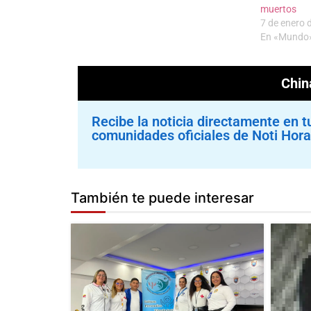
muertos
7 de enero 
En «Mundo
Chin
Recibe la noticia directamente en t
comunidades oficiales de Noti Hora
También te puede interesar