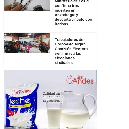
Ministerio de Salud
confirma tres
muertes en
Anzoátegui y
descarta vínculo con
Barinas
Trabajadores de
Corpoelec eligen
Comisión Electoral
con miras a las
elecciones
sindicales