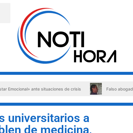
nal» ante situaciones de crisis
Falso abogado detenido e
s universitarios a
blen de medicina,