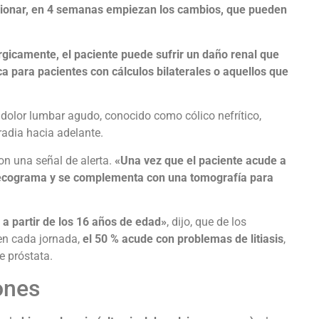
cionar, en 4 semanas empiezan los cambios, que pueden
úrgicamente, el paciente puede sufrir un daño renal que
ica para pacientes con cálculos bilaterales o aquellos que
el dolor lumbar agudo, conocido como cólico nefrítico,
radia hacia adelante.
on una señal de alerta.
«Una vez que el paciente acude a
un ecograma y se complementa con una tomografía para
a partir de los 16 años de edad»
, dijo, que de los
en cada jornada,
el 50 % acude con problemas de litiasis
,
e próstata.
ones