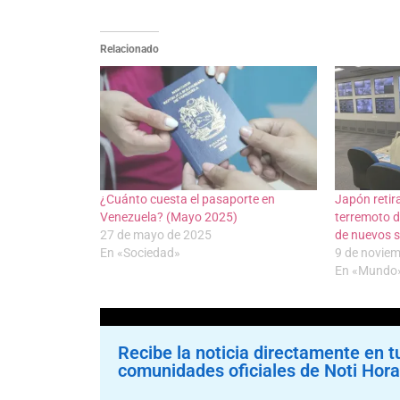
Relacionado
¿Cuánto cuesta el pasaporte en
Japón retira
Venezuela? (Mayo 2025)
terremoto d
27 de mayo de 2025
de nuevos 
En «Sociedad»
9 de novie
En «Mundo
Recibe la noticia directamente en t
comunidades oficiales de Noti Hora