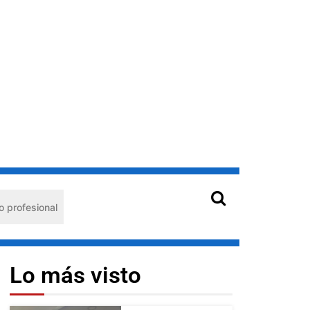
al
Hantavirus en Venezuela: claves de prevención para 
Lo más visto