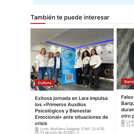
También te puede interesar
Suce
Cultura
Falso
Exitosa jornada en Lara impulsa
Barqu
los «Primeros Auxilios
duran
Psicológicos y Bienestar
otro 
Emocional» ante situaciones de
Lcdo
crisis
22 d
Lcdo. Wuillians Salgado (CNP: 22.476)
31 de julio de 2026
0