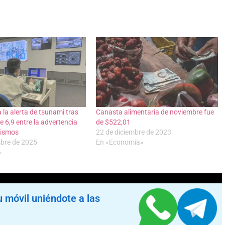
 la alerta de tsunami tras
Canasta alimentaria de noviembre fue
e 6,9 entre la advertencia
de $522,01
sismos
22 de diciembre de 2023
mbre de 2025
En «Economía»
»
u móvil uniéndote a las