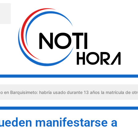
imeto: habría usado durante 13 años la matrícula de otro profesion
pueden manifestarse a