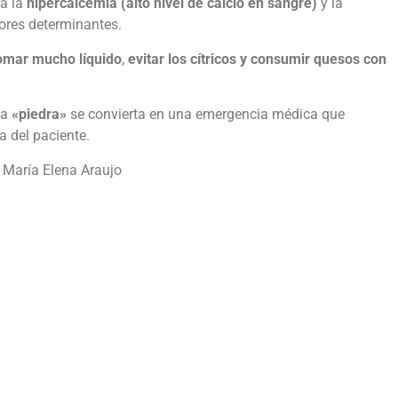
na la
hipercalcemia (alto nivel de calcio en sangre)
y la
tores determinantes.
omar mucho líquido
,
evitar los cítricos y consumir quesos con
na
«piedra»
se convierta en una emergencia médica que
a del paciente.
María Elena Araujo