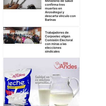
Ministerio de Salud
confirma tres
muertes en
Anzoátegui y
descarta vínculo con
Barinas
Trabajadores de
Corpoelec eligen
Comisión Electoral
con miras a las
elecciones
sindicales