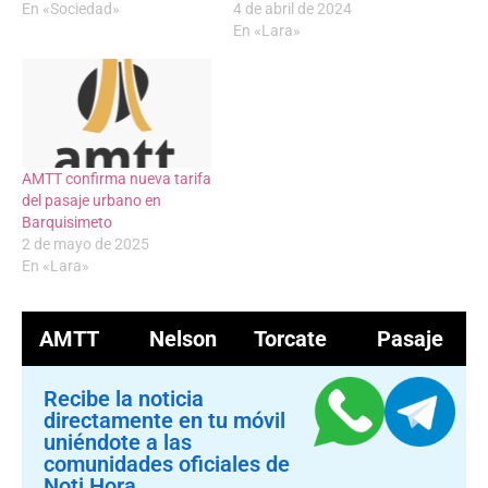
En «Sociedad»
4 de abril de 2024
En «Lara»
AMTT confirma nueva tarifa
del pasaje urbano en
Barquisimeto
2 de mayo de 2025
En «Lara»
AMTT
Nelson Torcate
Pasaje
Recibe la noticia
directamente en tu móvil
uniéndote a las
comunidades oficiales de
Noti Hora