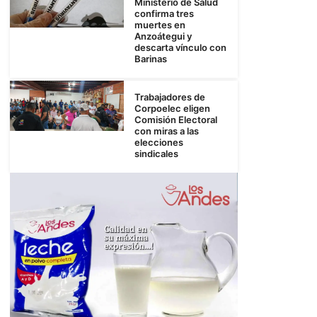
Ministerio de Salud
confirma tres
muertes en
Anzoátegui y
descarta vínculo con
Barinas
Trabajadores de
Corpoelec eligen
Comisión Electoral
con miras a las
elecciones
sindicales