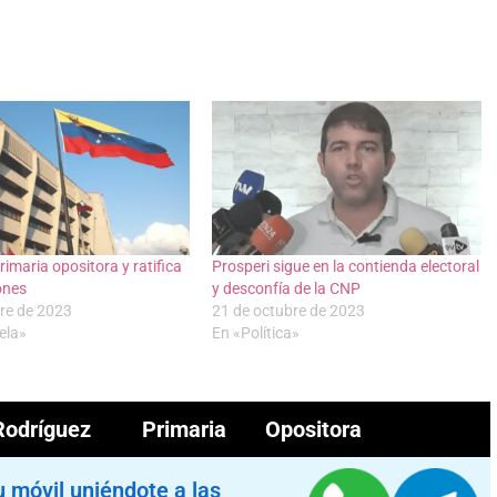
rimaria opositora y ratifica
Prosperi sigue en la contienda electoral
iones
y desconfía de la CNP
re de 2023
21 de octubre de 2023
ela»
En «Política»
dríguez
Primaria Opositora
u móvil uniéndote a las