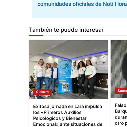
comunidades oficiales de Noti Hora
También te puede interesar
Suce
Cultura
Falso
Exitosa jornada en Lara impulsa
Barqu
los «Primeros Auxilios
duran
Psicológicos y Bienestar
otro 
Emocional» ante situaciones de