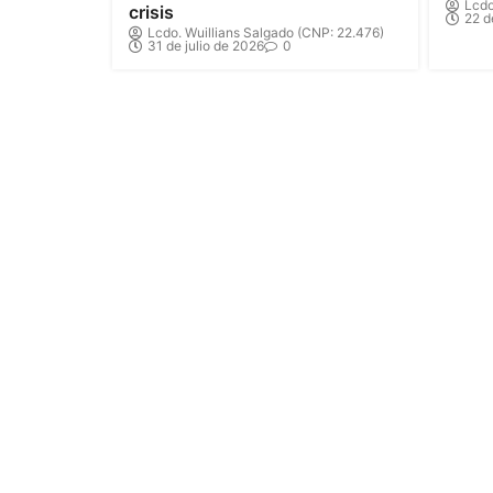
Lcdo
crisis
22 d
Lcdo. Wuillians Salgado (CNP: 22.476)
31 de julio de 2026
0