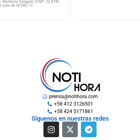
. Wuillians Salgado (CNP: 22.476)
e julio de 2026
0
prensa@notihora.com
+58 412 3126501
+58 424 5171861
Síguenos en nuestras redes