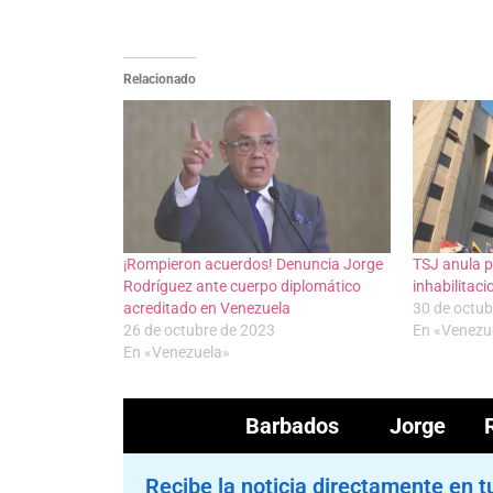
Relacionado
¡Rompieron acuerdos! Denuncia Jorge
TSJ anula p
Rodríguez ante cuerpo diplomático
inhabilitac
acreditado en Venezuela
30 de octub
26 de octubre de 2023
En «Venezu
En «Venezuela»
Barbados
Jorge Ro
Recibe la noticia directamente en t