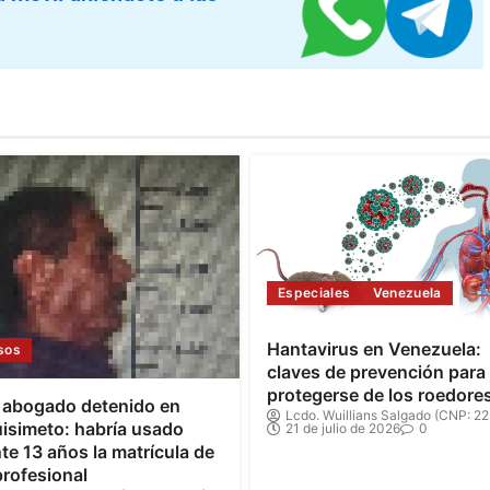
Especiales
Venezuela
Hantavirus en Venezuela:
sos
claves de prevención para
protegerse de los roedore
 abogado detenido en
Lcdo. Wuillians Salgado (CNP: 22
isimeto: habría usado
21 de julio de 2026
0
te 13 años la matrícula de
profesional