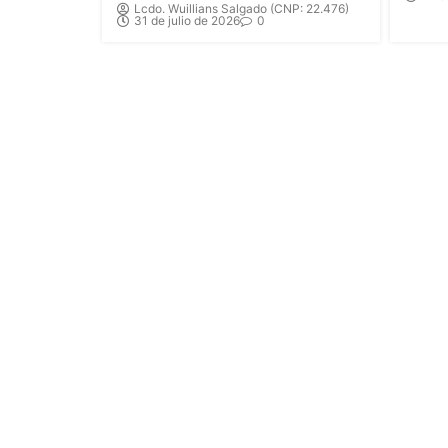
Lcdo. Wuillians Salgado (CNP: 22.476)
31 de julio de 2026
0