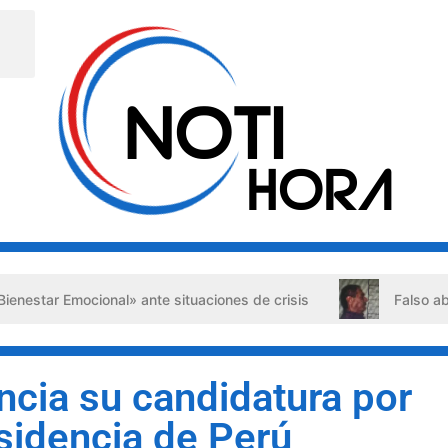
mocional» ante situaciones de crisis
Falso abogado dete
ncia su candidatura por
esidencia de Perú