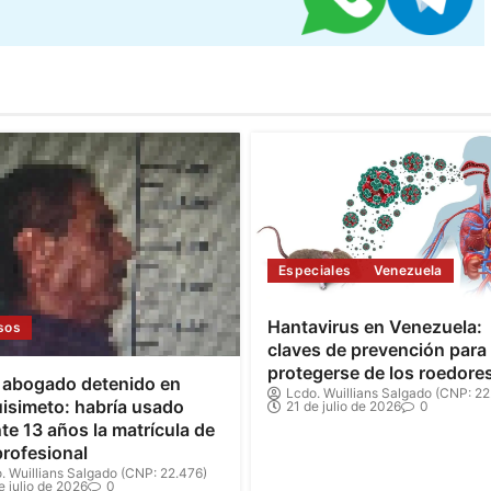
Especiales
Venezuela
Hantavirus en Venezuela:
sos
claves de prevención para
protegerse de los roedore
 abogado detenido en
Lcdo. Wuillians Salgado (CNP: 22
isimeto: habría usado
21 de julio de 2026
0
te 13 años la matrícula de
profesional
. Wuillians Salgado (CNP: 22.476)
e julio de 2026
0