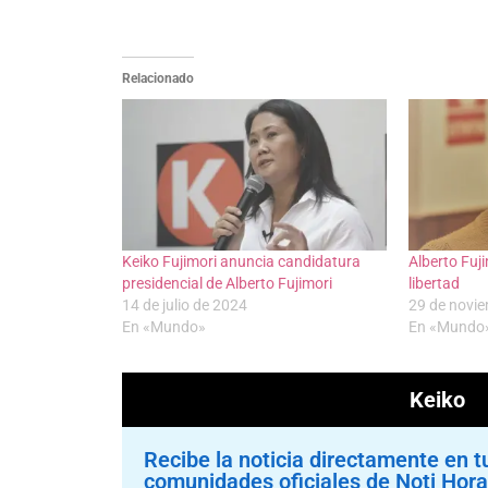
Relacionado
Keiko Fujimori anuncia candidatura
Alberto Fuj
presidencial de Alberto Fujimori
libertad
14 de julio de 2024
29 de novi
En «Mundo»
En «Mundo
Keiko 
Recibe la noticia directamente en t
comunidades oficiales de Noti Hora