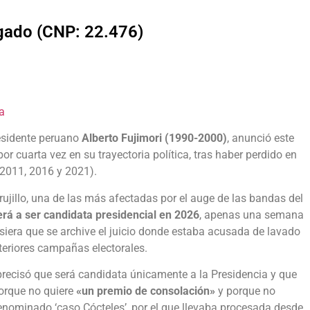
lgado (CNP: 22.476)
a
residente peruano
Alberto Fujimori (1990-2000)
, anunció este
or cuarta vez en su trayectoria política, tras haber perdido en
(2011, 2016 y 2021).
rujillo, una de las más afectadas por el auge de las bandas del
erá a ser candidata presidencial en 2026
, apenas una semana
siera que se archive el juicio donde estaba acusada de lavado
nteriores campañas electorales.
recisó que será candidata únicamente a la Presidencia y que
porque no quiere
«un premio de consolación»
y porque no
denominado ‘caso Cócteles’, por el que llevaba procesada desde