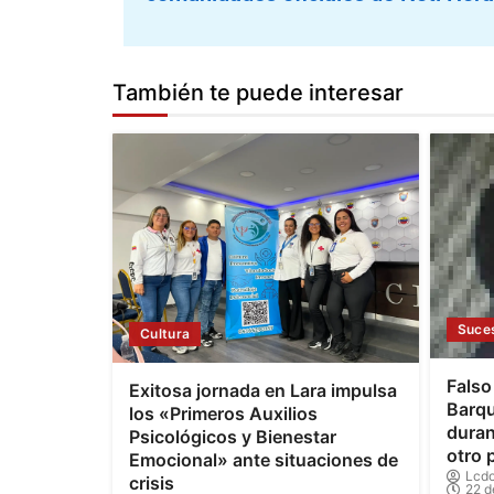
También te puede interesar
Suce
Cultura
Falso
Exitosa jornada en Lara impulsa
Barqu
los «Primeros Auxilios
duran
Psicológicos y Bienestar
otro 
Emocional» ante situaciones de
Lcdo
crisis
22 d