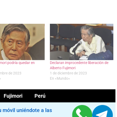
imori podría quedar en
Declaran improcedente liberación de
Alberto Fujimori
embre de 2023
1 de diciembre de 2023
»
En «Mundo»
Fujimori
Perú
u móvil uniéndote a las