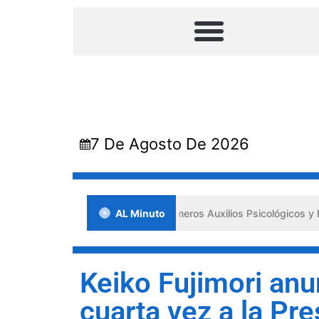
7 De Agosto De 2026
da en Lara impulsa los «Primeros Auxilios Psicológicos y Bienestar E
AL Minuto
Keiko Fujimori anu
cuarta vez a la Pr