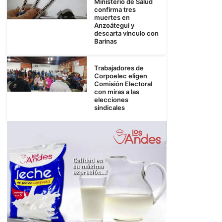
Ministerio de Salud
confirma tres
muertes en
Anzoátegui y
descarta vínculo con
Barinas
Trabajadores de
Corpoelec eligen
Comisión Electoral
con miras a las
elecciones
sindicales