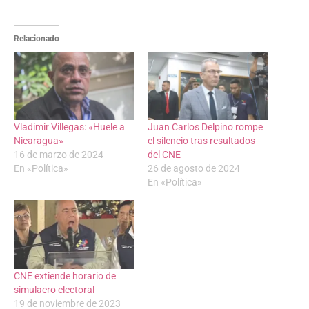
Relacionado
Vladimir Villegas: «Huele a
Juan Carlos Delpino rompe
Nicaragua»
el silencio tras resultados
16 de marzo de 2024
del CNE
En «Política»
26 de agosto de 2024
En «Política»
CNE extiende horario de
simulacro electoral
19 de noviembre de 2023