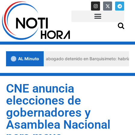
Falso abogado detenido en Barquisimeto: habría usado duran
AL Minuto
CNE anuncia
elecciones de
gobernadores y
Asamblea Nacional