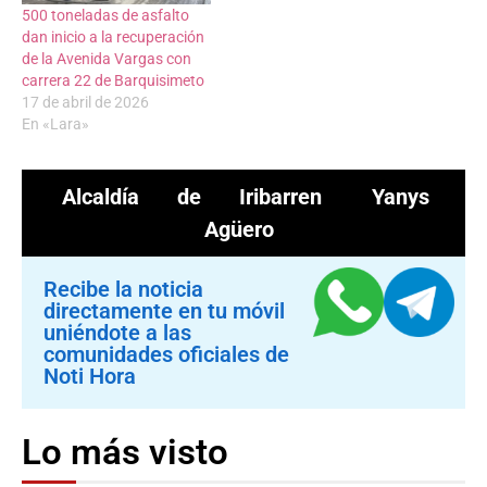
500 toneladas de asfalto
dan inicio a la recuperación
de la Avenida Vargas con
carrera 22 de Barquisimeto
17 de abril de 2026
En «Lara»
Alcaldía de Iribarren
Yanys
Agüero
Recibe la noticia
directamente en tu móvil
uniéndote a las
comunidades oficiales de
Noti Hora
Lo más visto