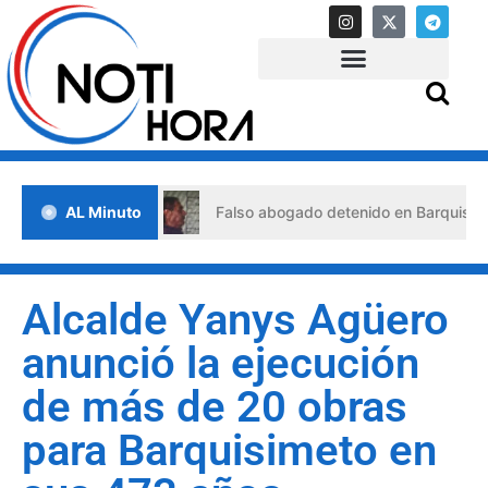
 crisis
AL Minuto
Falso abogado detenido en Barquisimeto: habría 
Alcalde Yanys Agüero
anunció la ejecución
de más de 20 obras
para Barquisimeto en