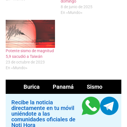
domingo
8 de junio de 2025
En «Mundo»
Potente sismo de magnitud
5,9 sacudió a Taiwán
23 de octubre de 2023
En «Mundo»
Burica
Panamá
Sismo
Recibe la noticia
directamente en tu móvil
uniéndote a las
comunidades oficiales de
Noti Hora