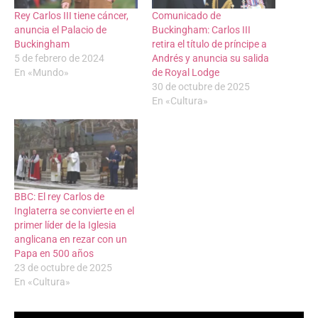
Rey Carlos III tiene cáncer,
Comunicado de
anuncia el Palacio de
Buckingham: Carlos III
Buckingham
retira el título de príncipe a
5 de febrero de 2024
Andrés y anuncia su salida
En «Mundo»
de Royal Lodge
30 de octubre de 2025
En «Cultura»
BBC: El rey Carlos de
Inglaterra se convierte en el
primer líder de la Iglesia
anglicana en rezar con un
Papa en 500 años
23 de octubre de 2025
En «Cultura»