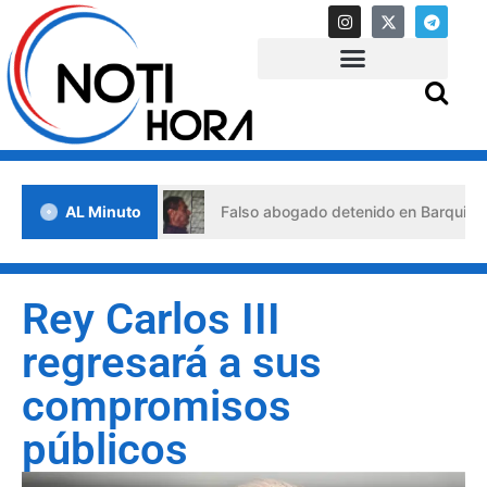
s de crisis
AL Minuto
Falso abogado detenido en Barquisimeto: hab
Rey Carlos III
regresará a sus
compromisos
públicos