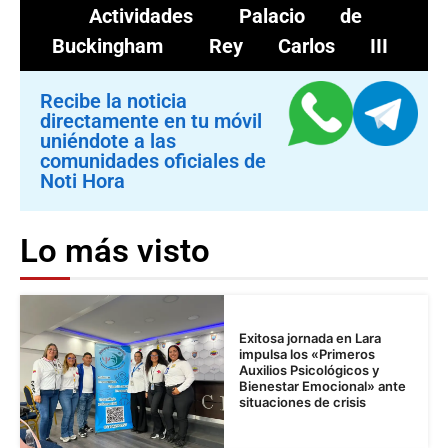
Actividades
Palacio de
Buckingham
Rey Carlos III
Recibe la noticia
directamente en tu móvil
uniéndote a las
comunidades oficiales de
Noti Hora
Lo más visto
Exitosa jornada en Lara
impulsa los «Primeros
Auxilios Psicológicos y
Bienestar Emocional» ante
situaciones de crisis