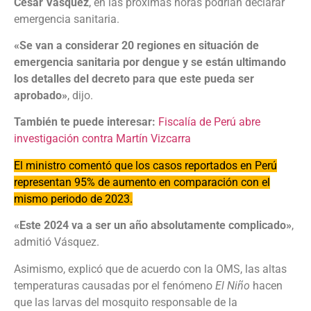
César Vásquez
, en las próximas horas podrían declarar
emergencia sanitaria.
«Se van a considerar 20 regiones en situación de
emergencia sanitaria por dengue y se están ultimando
los detalles del decreto para que este pueda ser
aprobado»
, dijo.
También te puede interesar:
Fiscalía de Perú abre
investigación contra Martín Vizcarra
El ministro comentó que los casos reportados en Perú
representan 95% de aumento en comparación con el
mismo periodo de 2023.
«Este 2024 va a ser un año absolutamente complicado»
,
admitió Vásquez.
Asimismo, explicó que de acuerdo con la OMS, las altas
temperaturas causadas por el fenómeno
El Niño
hacen
que las larvas del mosquito responsable de la