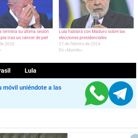
va termina su última sesión
Lula hablará con Maduro sobre las
pia tras un cáncer de piel
elecciones presidenciales
 de 2026
27 de febrero de 2024
»
En «Mundo»
asil
Lula
u móvil uniéndote a las