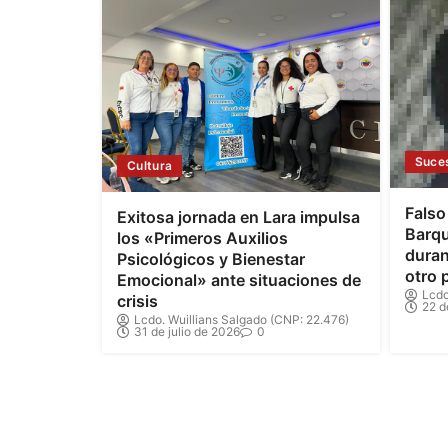
Suce
Cultura
Falso
Exitosa jornada en Lara impulsa
Barqu
los «Primeros Auxilios
duran
Psicológicos y Bienestar
otro 
Emocional» ante situaciones de
Lcdo
crisis
22 d
Lcdo. Wuillians Salgado (CNP: 22.476)
31 de julio de 2026
0