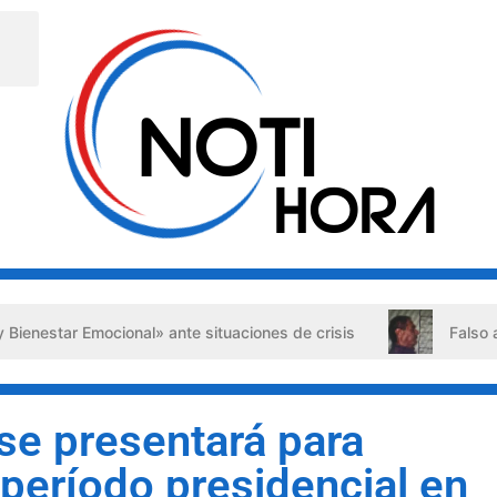
Emocional» ante situaciones de crisis
Falso abogado det
se presentará para
 período presidencial en