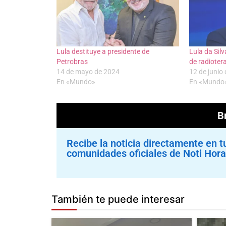
Lula destituye a presidente de
Lula da Sil
Petrobras
de radiotera
14 de mayo de 2024
12 de junio
En «Mundo»
En «Mundo
Br
Recibe la noticia directamente en t
comunidades oficiales de Noti Hora
También te puede interesar