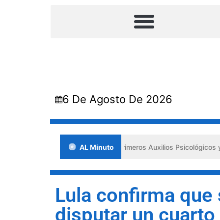
6 De Agosto De 2026
ada en Lara impulsa los «Primeros Auxilios Psicológicos y Bienestar 
AL Minuto
Lula confirma que 
disputar un cuarto