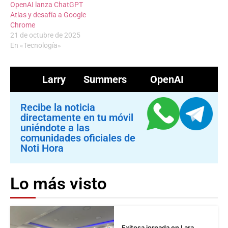
OpenAI lanza ChatGPT
Atlas y desafía a Google
Chrome
21 de octubre de 2025
En «Tecnología»
Larry Summers
OpenAI
Recibe la noticia
directamente en tu móvil
uniéndote a las
comunidades oficiales de
Noti Hora
Lo más visto
Exitosa jornada en Lara