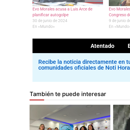
Evo Morales acusa a Luis Arce de
Evo Morales
planificar autogolpe
Congreso d
30 de junio de 2024
9 de junio 
En «Mundo»
En «Mundo
Atentado
Recibe la noticia directamente en t
comunidades oficiales de Noti Hora
También te puede interesar