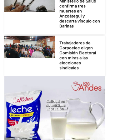
Ministerio de Salud
confirma tres
muertes en
Anzoátegui y
descarta vínculo con
Barinas
Trabajadores de
Corpoelec eligen
Comisión Electoral
con miras a las
elecciones
sindicales