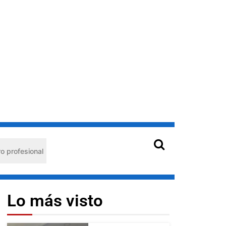
nal
Hantavirus en Venezuela: claves de prevención par
Lo más visto