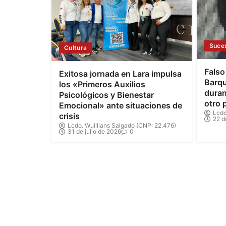
Suce
Cultura
Falso
Exitosa jornada en Lara impulsa
Barqu
los «Primeros Auxilios
duran
Psicológicos y Bienestar
otro 
Emocional» ante situaciones de
Lcdo
crisis
22 d
Lcdo. Wuillians Salgado (CNP: 22.476)
31 de julio de 2026
0