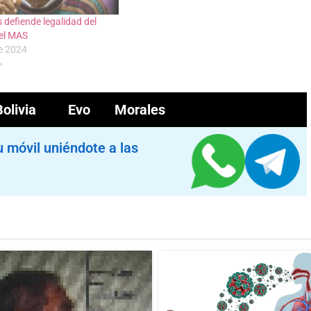
 defiende legalidad del
el MAS
de 2024
»
Bolivia
Evo Morales
u móvil uniéndote a las