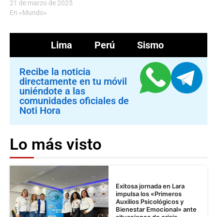
21 de marzo de 2025
En «Mundo»
Lima
Perú
Sismo
Recibe la noticia
directamente en tu móvil
uniéndote a las
comunidades oficiales de
Noti Hora
Lo más visto
Exitosa jornada en Lara
impulsa los «Primeros
Auxilios Psicológicos y
Bienestar Emocional» ante