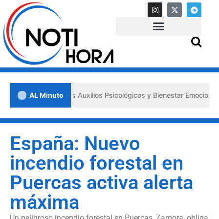
 los «Primeros Auxilios Psicológicos y Bienestar Emocional» ante sit
AL Minuto
España: Nuevo
incendio forestal en
Puercas activa alerta
máxima
Un peligroso incendio forestal en Puercas, Zamora, obliga