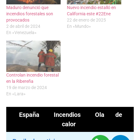
Maduro denunció que
Nuevo incendio estalló en
incendios forestales son
California este #22Ene
provocados
22 de enero de 2025
2 de abril de 2024
En «Mundo»
En «Venezuela»
Controlan incendio forestal
en la Ribereña
19 de marzo de 2024
En «Lara»
España
Incendios
Ola de
calor