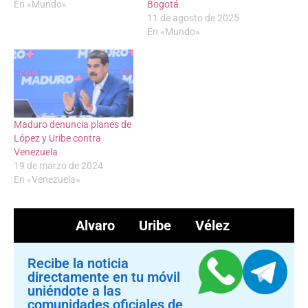
En «Mundo»
Bogotá
11 de agosto de 2025
En «Mundo»
Maduro denuncia planes de
López y Uribe contra
Venezuela
19 de marzo de 2024
En «Venezuela»
Alvaro Uribe Vélez
Recibe la noticia
directamente en tu móvil
uniéndote a las
comunidades oficiales de