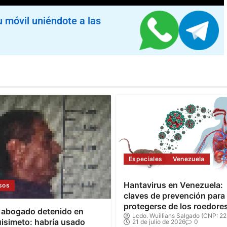
u móvil uniéndote a las
Especiales
Venezuela
Hantavirus en Venezuela:
sos
claves de prevención para
protegerse de los roedore
 abogado detenido en
Lcdo. Wuillians Salgado (CNP: 22
isimeto: habría usado
21 de julio de 2026
0