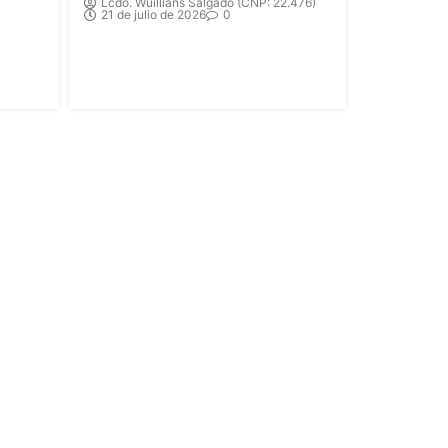
Lcdo. Wuillians Salgado (CNP: 22.476)
21 de julio de 2026
0