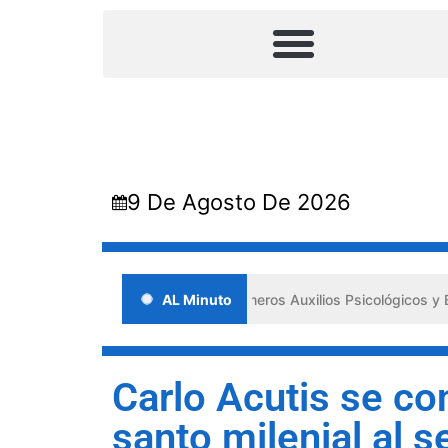
9 De Agosto De 2026
ada en Lara impulsa los «Primeros Auxilios Psicológicos y Bienestar 
AL Minuto
‎Carlo Acutis se co
santo milenial al s