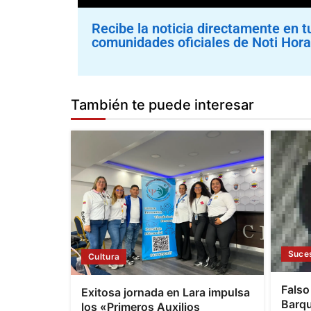
Recibe la noticia directamente en t
comunidades oficiales de Noti Hora
También te puede interesar
Suce
Cultura
Falso
Exitosa jornada en Lara impulsa
Barqu
los «Primeros Auxilios