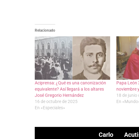
Relacionado
Aciprensa: ¿Qué es una canonización
Papa León X
equivalente? Así llegará a los altares
noviembre y
José Gregorio Hernández
18 de junio
16 de octubre de 2025
En «Mundo
En «Especiales»
Carlo Acuti