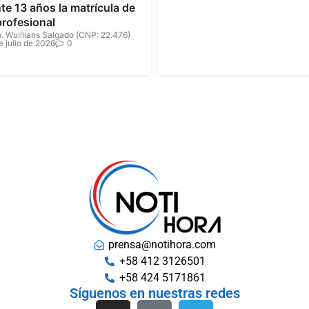
te 13 años la matrícula de
profesional
. Wuillians Salgado (CNP: 22.476)
e julio de 2026
0
prensa@notihora.com
+58 412 3126501
+58 424 5171861
Síguenos en nuestras redes