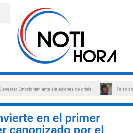
Emocional» ante situaciones de crisis
Falso abogado dete
nvierte en el primer
er canonizado por el