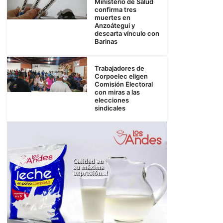
Ministerio de Salud
confirma tres
muertes en
Anzoátegui y
descarta vínculo con
Barinas
Trabajadores de
Corpoelec eligen
Comisión Electoral
con miras a las
elecciones
sindicales