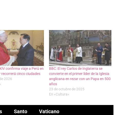
IV confirma viaje a Perú en
BBC: El rey Carlos de Inglaterra se
 recorrerá cinco ciudades
convierte en el primer líder de la Iglesia
 de 2026
anglicana en rezar con un Papa en 500
»
años
23 de octubre de 2025
En «Cultura»
s
Santo
Vaticano