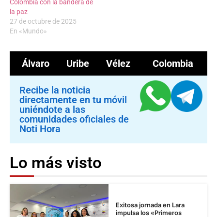
Colombia con la bandera de
la paz
27 de octubre de 2025
En «Mundo»
Álvaro Uribe Vélez
Colombia
Recibe la noticia
directamente en tu móvil
uniéndote a las
comunidades oficiales de
Noti Hora
Lo más visto
Exitosa jornada en Lara
impulsa los «Primeros