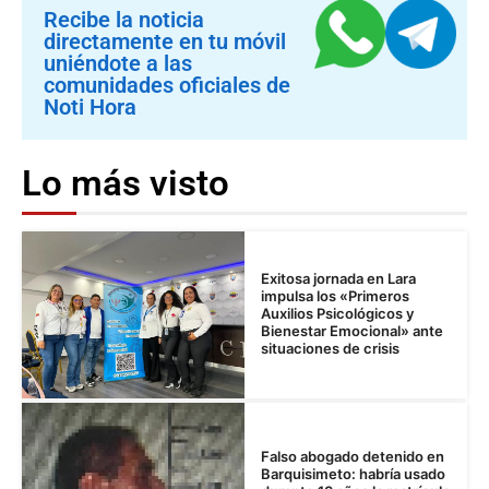
Recibe la noticia
directamente en tu móvil
uniéndote a las
comunidades oficiales de
Noti Hora
Lo más visto
Exitosa jornada en Lara
impulsa los «Primeros
Auxilios Psicológicos y
Bienestar Emocional» ante
situaciones de crisis
Falso abogado detenido en
Barquisimeto: habría usado