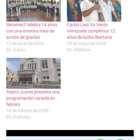
Senamecf celebra 14 años
Carlos Leal: En Vente
con una emotiva misa de
Venezuela cumplimos 12
acción de gracias
años de lucha libertaria
12 de junio de 2026
25 de mayo de 2024
En «Lara»
En «Política»
Teatro Juares presenta una
programación variada en
febrero
18 de febrero de 2026
En «Cultura»