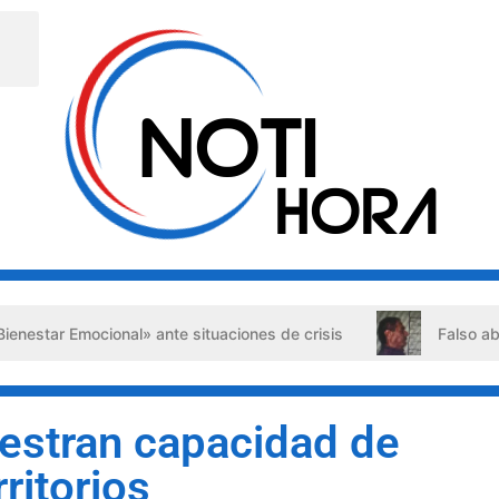
nal» ante situaciones de crisis
Falso abogado detenido e
stran capacidad de
ritorios