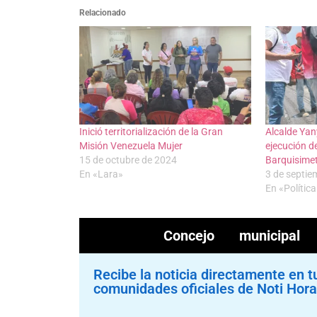
Relacionado
Inició territorialización de la Gran
Alcalde Yan
Misión Venezuela Mujer
ejecución d
15 de octubre de 2024
Barquisime
En «Lara»
3 de septie
En «Polític
Concejo municipal
Recibe la noticia directamente en t
comunidades oficiales de Noti Hora