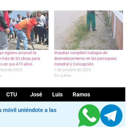
ys Agüero anunció la
Imaubar completó trabajos de
e más de 20 obras para
desmalezamiento en las parroquias
to en sus 473 años
Catedral y Concepción
mbre de 2025
7 de octubre de 2025
a»
En «Lara»
CTU
José Luis Ramos
u móvil uniéndote a las