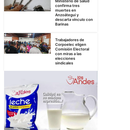
Ministerio de Salud
confirma tres
muertes en
Anzoátegui y
descarta vínculo con
Barinas
Trabajadores de
Corpoelec eligen
Comisión Electoral
con miras a las
elecciones
sindicales