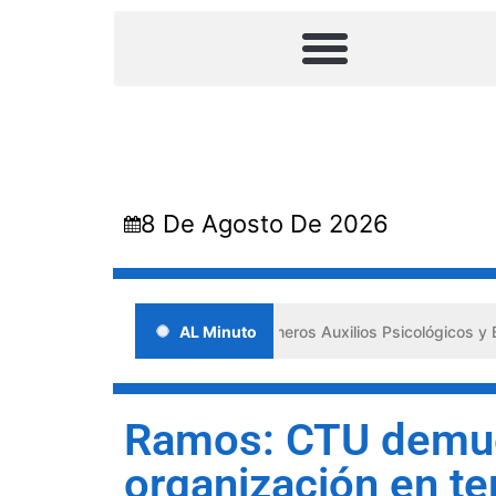
8 De Agosto De 2026
 Lara impulsa los «Primeros Auxilios Psicológicos y Bienestar Emocio
AL Minuto
Ramos: CTU demue
organización en ter