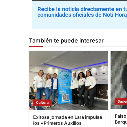
Recibe la noticia directamente en t
comunidades oficiales de Noti Hora
También te puede interesar
Suce
Cultura
Falso
Exitosa jornada en Lara impulsa
Barqu
los «Primeros Auxilios