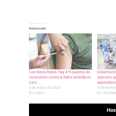
Relacionado
Luis Reyes Reyes: Hay 475 puestos de
Gobernación
vacunación contra la fiebre amarilla en
operativo qu
Lara
especializad
4 de marzo de 2026
4 de novie
En «Lara»
En «Socied
Hos