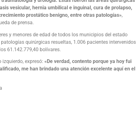
, traumatología y urología. Estas fueron las áreas quirúrgicas
is vesicular, hernia umbilical e inguinal, cura de prolapso,
recimiento prostático benigno, entre otras patologías»
,
ueda de prensa.
eres y menores de edad de todos los municipios del estado
patologías quirúrgicas resueltas, 1.006 pacientes intervenidos
los 61.142.779,40 bolívares.
o izquierdo, expresó:
«De verdad, contento porque ya hoy fui
lificado, me han brindado una atención excelente aquí en el
a