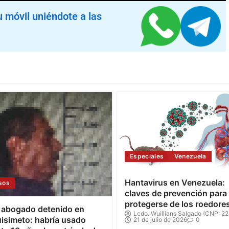
u móvil uniéndote a las
Especiales
Venezuela
Hantavirus en Venezuela:
sos
claves de prevención para
protegerse de los roedore
 abogado detenido en
Lcdo. Wuillians Salgado (CNP: 22
isimeto: habría usado
21 de julio de 2026
0