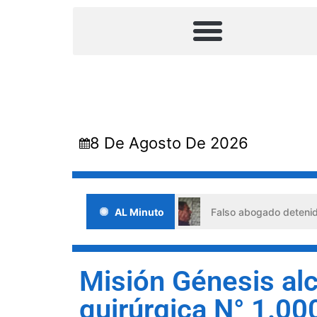
8 De Agosto De 2026
tuaciones de crisis
AL Minuto
Falso abogado detenido en Barquisim
Misión Génesis alc
quirúrgica N° 1.000