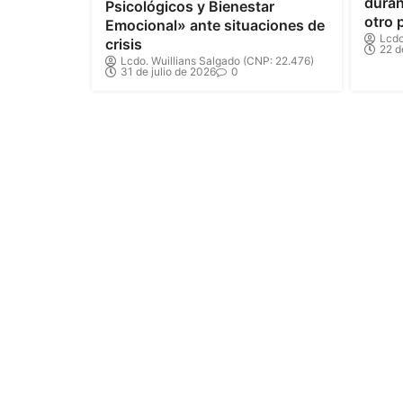
duran
Psicológicos y Bienestar
otro 
Emocional» ante situaciones de
Lcdo
crisis
22 d
Lcdo. Wuillians Salgado (CNP: 22.476)
31 de julio de 2026
0