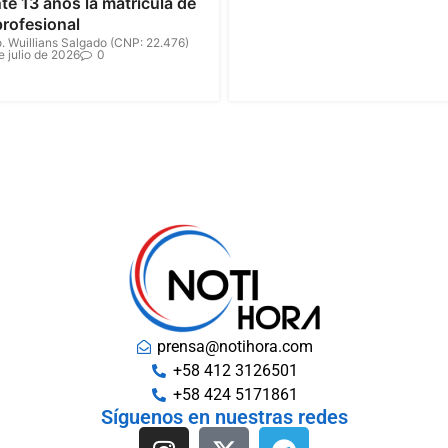
te 13 años la matrícula de
profesional
. Wuillians Salgado (CNP: 22.476)
e julio de 2026
0
prensa@notihora.com
+58 412 3126501
+58 424 5171861
Síguenos en nuestras redes