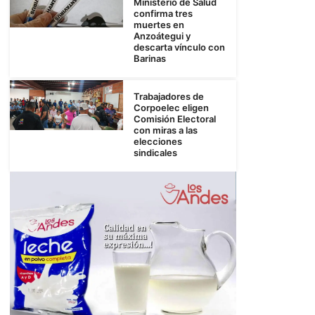
Ministerio de Salud
confirma tres
muertes en
Anzoátegui y
descarta vínculo con
Barinas
Trabajadores de
Corpoelec eligen
Comisión Electoral
con miras a las
elecciones
sindicales