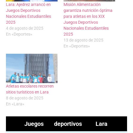
Lara: Ajedrez arrancó en
Misión Alimentación
Juegos Deportivos
garantiza nutrición óptima
Nacionales Estudiantiles
para atletas en los XIX
2025
Juegos Deportivos
4 de agosto de 2025
Nacionales Estudiantiles
En «Deportes»
2025
13 de agosto de 2025
En «Deportes»
Atletas escolares recorren
sitios turísticos en Lara
8 de agosto de 2025
En «Lara»
Juegos deportivos
Lara