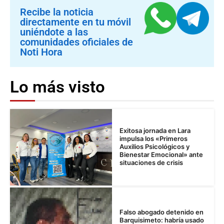
Recibe la noticia
directamente en tu móvil
uniéndote a las
comunidades oficiales de
Noti Hora
Lo más visto
Exitosa jornada en Lara
impulsa los «Primeros
Auxilios Psicológicos y
Bienestar Emocional» ante
situaciones de crisis
Falso abogado detenido en
Barquisimeto: habría usado