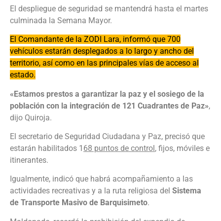
El despliegue de seguridad se mantendrá hasta el martes
culminada la Semana Mayor.
El Comandante de la ZODI Lara, informó que 700
vehículos estarán desplegados a lo largo y ancho del
territorio, así como en las principales vías de acceso al
estado.
«Estamos prestos a garantizar la paz y el sosiego de la
población con la integración de 121 Cuadrantes de Paz»
,
dijo Quiroja.
El secretario de Seguridad Ciudadana y Paz, precisó que
estarán habilitados 1
68 puntos de control
, fijos, móviles e
itinerantes.
Igualmente, indicó que habrá acompañamiento a las
actividades recreativas y a la ruta religiosa del
Sistema
de Transporte Masivo de Barquisimeto
.