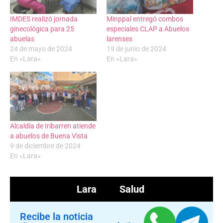
IMDES realizó jornada
Minppal entregó combos
ginecológica para 25
especiales CLAP a Abuelos
abuelas
larenses
24 de mayo de 2024
19 de junio de 2024
En «Lara»
En «Lara»
Alcaldía de Iribarren atiende
a abuelos de Buena Vista
9 de diciembre de 2024
En «Lara»
Lara
Salud
Recibe la noticia