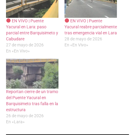
EN VIVO | Puente
EN VIVO | Puente
Yacural en Lara: paso
Yacural reabre parcialmente
parcial entre Barquisimeto y
tras emergencia vial en Lara
Cabudare
28 de mayo de 2026
27 de mayo de 2026
En «En Vivo»
En «En Vivo»
Reportan cierre de un tramo
del Puente Yacural en
Barquisimeto tras falla en la
estructura
26 de mayo de 2026
En «Lara»