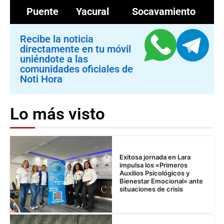
Puente Yacural
Socavamiento
Recibe la noticia
directamente en tu móvil
uniéndote a las
comunidades oficiales de
Noti Hora
Lo más visto
Exitosa jornada en Lara
impulsa los «Primeros
Auxilios Psicológicos y
Bienestar Emocional» ante
situaciones de crisis