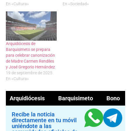
En «Cultura»
En «Sociedad»
Arquidiócesis de
Barquisimeto se prepara
para celebrar canonización
de Madre Carmen Rendiles
y José Gregorio Hernández
19 de septiembre de 2025
En «Cultura»
Arquidiócesis
Barquisimeto
Bono
Recibe la noticia
directamente en tu móvil
uniéndote a las