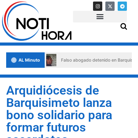
de crisis
AL Minuto
Falso abogado detenido en Barquisimeto: habrí
Arquidiócesis de
Barquisimeto lanza
bono solidario para
formar futuros